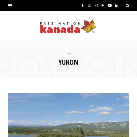
F
X
I
R
Y
L
a
(
n
S
o
i
c
T
s
S
u
n
e
w
t
T
k
ROWSI
b
i
a
u
e
TAG
YUKON
o
t
g
b
d
o
t
r
e
I
k
e
a
n
r
m
)