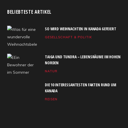
c
T
s
S
u
n
BELIEBTESTE ARTIKEL
e
w
t
T
k
SO WIRD WEIHNACHTEN IN KANADA GEFEIERT
b
i
a
u
e
GESELLSCHAFT & POLITIK
o
t
g
b
d
o
t
r
e
I
TAIGA UND TUNDRA – LEBENSRÄUME IM HOHEN
k
e
a
n
NORDEN
NATUR
r
m
)
DIE 10 INTERESSANTESTEN FAKTEN RUND UM
KANADA
REISEN