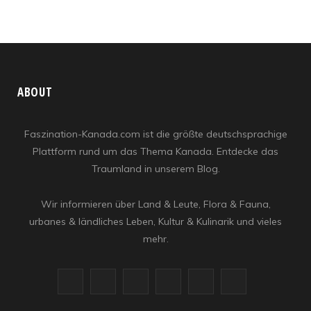
ABOUT
Faszination-Kanada.com ist die größte deutschsprachige
Plattform rund um das Thema Kanada. Entdecke das
Traumland in unserem Blog.
Wir informieren über Land & Leute, Flora & Fauna,
urbanes & ländliches Leben, Kultur & Kulinarik und vieles
mehr.
F
X
I
R
Y
L
a
(
n
S
o
i