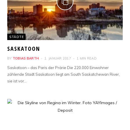
STÄDTE
SASKATOON
BY
TOBIAS BARTH
1. JANUAR 2017
1 MIN READ
Saskatoon – das Paris der Prärie Die 220.000 Einwohner
zählende Stadt Saskatoon liegt am South Saskatchewan River,
sie ist vor…