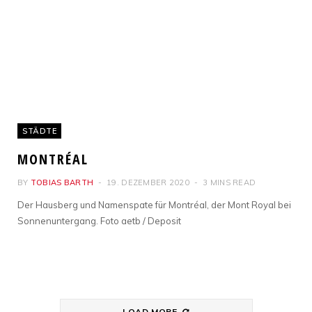
STÄDTE
MONTRÉAL
BY
TOBIAS BARTH
19. DEZEMBER 2020
3 MINS READ
Der Hausberg und Namenspate für Montréal, der Mont Royal bei
Sonnenuntergang. Foto aetb / Deposit
LOAD MORE