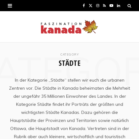
F
X
I
R
Y
L
a
(
n
S
o
i
c
T
s
S
u
n
e
w
t
T
k
ATEGO
b
i
a
u
e
CATEGORY
STÄDTE
o
t
g
b
d
o
t
r
e
I
In der Kategorie „Städte“ stellen wir euch die urbanen
k
e
a
n
Zentren vor. Die Städte in Kanada beheimaten die Mehrheit
r
m
der ungefähr 35 Millionen Einwohner des Landes. In der
Kategorie Städte findet ihr Porträts der größten und
)
wichtigsten Städte Kanadas. Dazu gehören die
Hauptstädte der Provinzen und Territorien sowie natürlich
Ottawa, die Hauptstadt von Kanada. Vertreten sind in der
Rubrik aber auch kleinere, wirtschaftlich und touristisch