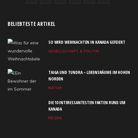
a
(
n
S
o
i
c
T
s
S
u
n
BELIEBTESTE ARTIKEL
e
w
t
T
k
SO WIRD WEIHNACHTEN IN KANADA GEFEIERT
b
i
a
u
e
GESELLSCHAFT & POLITIK
o
t
g
b
d
o
t
r
e
I
TAIGA UND TUNDRA – LEBENSRÄUME IM HOHEN
k
e
a
n
NORDEN
NATUR
r
m
)
DIE 10 INTERESSANTESTEN FAKTEN RUND UM
KANADA
REISEN