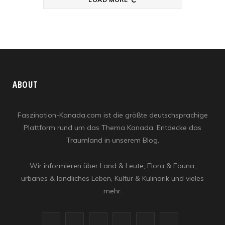
ABOUT
Faszination-Kanada.com ist die größte deutschsprachige
Plattform rund um das Thema Kanada. Entdecke das
Traumland in unserem Blog.
Wir informieren über Land & Leute, Flora & Fauna,
urbanes & ländliches Leben, Kultur & Kulinarik und vieles
mehr.
F
X
I
R
Y
L