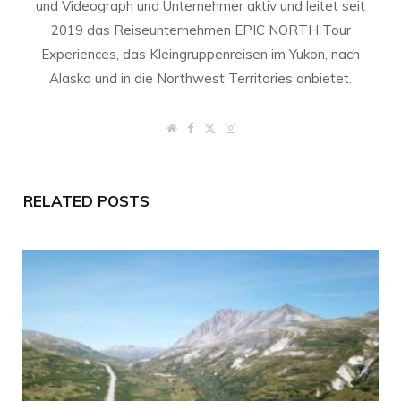
und Videograph und Unternehmer aktiv und leitet seit
2019 das Reiseunternehmen EPIC NORTH Tour
Experiences, das Kleingruppenreisen im Yukon, nach
Alaska und in die Northwest Territories anbietet.
W
F
T
I
e
a
w
n
b
c
i
s
s
e
t
t
i
b
t
a
t
o
e
g
RELATED POSTS
e
o
r
r
k
a
m