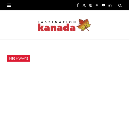
F
X
I
R
Y
L
a
(
n
S
o
i
c
T
s
S
u
n
e
w
t
T
k
b
i
a
u
e
o
t
g
b
d
HIGHWAYS
o
t
r
e
I
k
e
a
n
r
m
)