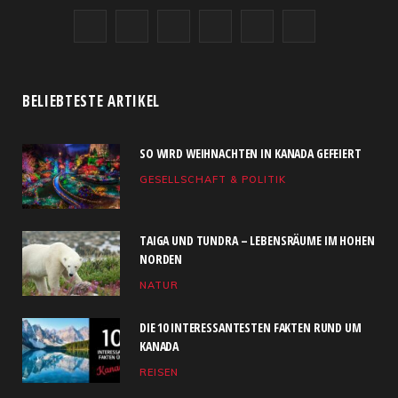
F
X
I
R
Y
L
a
(
n
S
o
i
c
T
s
S
u
n
BELIEBTESTE ARTIKEL
e
w
t
T
k
SO WIRD WEIHNACHTEN IN KANADA GEFEIERT
b
i
a
u
e
GESELLSCHAFT & POLITIK
o
t
g
b
d
o
t
r
e
I
TAIGA UND TUNDRA – LEBENSRÄUME IM HOHEN
k
e
a
n
NORDEN
NATUR
r
m
)
DIE 10 INTERESSANTESTEN FAKTEN RUND UM
KANADA
REISEN