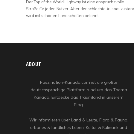
Der Top of the World Highway ist eine anspruchsvolle
Straße für jeden Nutzer. Aber der schlechte Ausbauzustan
wird mit schönen Landschaften belohnt.
ABOUT
Faszination-Kanada.com ist die größte
deutschsprachige Plattform rund um das Thema
Kanada. Entdecke das Traumland in unserem
Blog.
Wir informieren über Land & Leute, Flora & Fauna,
urbanes & ländliches Leben, Kultur & Kulinarik und