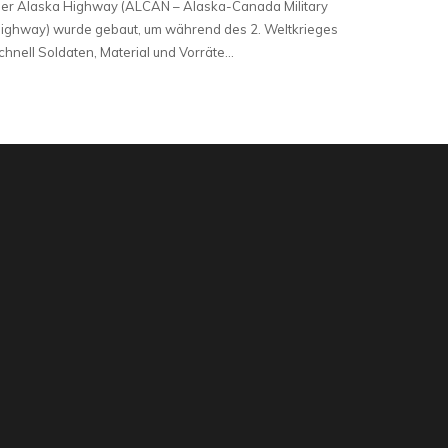
er Alaska Highway (ALCAN – Alaska-Canada Military
ighway) wurde gebaut, um während des 2. Weltkrieges
chnell Soldaten, Material und Vorräte…