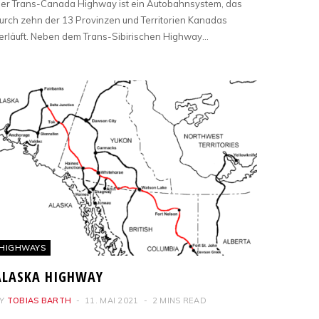
er Trans-Canada Highway ist ein Autobahnsystem, das
urch zehn der 13 Provinzen und Territorien Kanadas
erläuft. Neben dem Trans-Sibirischen Highway…
HIGHWAYS
ALASKA HIGHWAY
Y
TOBIAS BARTH
11. MAI 2021
2 MINS READ