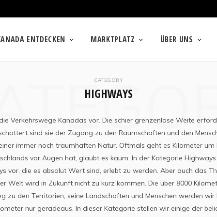
KANADA ENTDECKEN
MARKTPLATZ
ÜBER UNS
ATEGO
CATEGORY
HIGHWAYS
 die Verkehrswege Kanadas vor. Die schier grenzenlose Weite erford
schottert sind sie der Zugang zu den Raumschaften und den Mensch
iner immer noch traumhaften Natur. Oftmals geht es Kilometer um 
tschlands vor Augen hat, glaubt es kaum. In der Kategorie Highways st
 vor, die es absolut Wert sind, erlebt zu werden. Aber auch das
er Welt wird in Zukunft nicht zu kurz kommen. Die über 8000 Kilome
g zu den Territorien, seine Landschaften und Menschen werden wir 
ometer nur geradeaus. In dieser Kategorie stellen wir einige der be