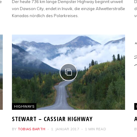
e
Der heute 736 km lange Dempster Highway beginnt unweit
D
von Dawson City, endet in Inuvik, die einzige Allwetterstraße
d
Kanadas nördlich des Polarkreises.
v
HIGHWAYS
STEWART – CASSIAR HIGHWAY
BY
TOBIAS BARTH
1. JANUAR 2017
1 MIN READ
B