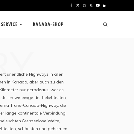
F
X
I
R
Y
L
a
(
n
S
o
i
SERVICE
KANADA-SHOP
c
T
s
S
u
n
e
w
t
T
k
RY
b
i
a
u
e
o
t
g
b
d
o
t
r
e
I
ert unendliche Highways in allen
k
e
a
n
en in Kanada, aber auch zu den
Kilometer nur geradeaus, wer es
r
m
ellen wir einige der beliebtesten,
)
 Thema Trans-Canada-Highway, die
ter lange kontinentale Verbindung
beleuchten.Grenzenlose Weite,
liebtesten, schönsten und geheimen