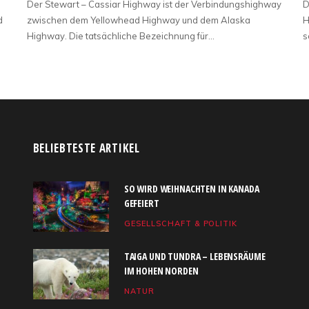
Der Stewart – Cassiar Highway ist der Verbindungshighway
D
d
zwischen dem Yellowhead Highway und dem Alaska
H
Highway. Die tatsächliche Bezeichnung für…
s
BELIEBTESTE ARTIKEL
SO WIRD WEIHNACHTEN IN KANADA
GEFEIERT
GESELLSCHAFT & POLITIK
TAIGA UND TUNDRA – LEBENSRÄUME
IM HOHEN NORDEN
NATUR