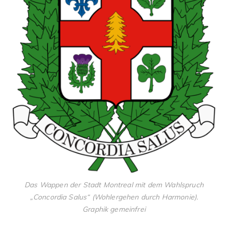
Das Wappen der Stadt Montreal mit dem Wahlspruch
„Concordia Salus“ (Wohlergehen durch Harmonie).
Graphik gemeinfrei