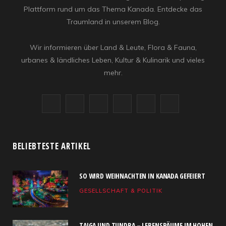
Plattform rund um das Thema Kanada. Entdecke das
Traumland in unserem Blog.
Wir informieren über Land & Leute, Flora & Fauna,
urbanes & ländliches Leben, Kultur & Kulinarik und vieles
mehr.
F
X
I
R
Y
L
a
(
n
S
o
i
c
T
s
S
u
n
BELIEBTESTE ARTIKEL
e
w
t
T
k
SO WIRD WEIHNACHTEN IN KANADA GEFEIERT
b
i
a
u
e
GESELLSCHAFT & POLITIK
o
t
g
b
d
o
t
r
e
I
TAIGA UND TUNDRA – LEBENSRÄUME IM HOHEN