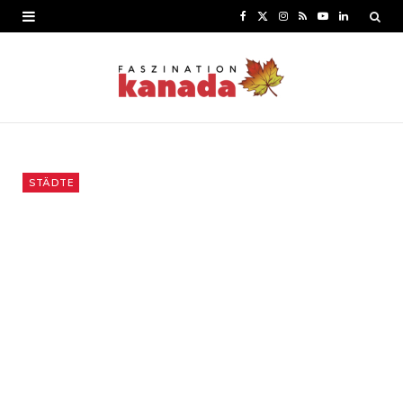
F
X
I
R
Y
L
a
(
n
S
o
i
c
T
s
S
u
n
e
w
t
T
k
b
i
a
u
e
o
t
g
b
d
STÄDTE
o
t
r
e
I
k
e
a
n
r
m
)