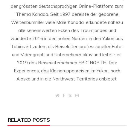
der grössten deutschsprachigen Online-Plattform zum
Thema Kanada. Seit 1997 bereiste der geborene
Weltenbummler viele Male Kanada, erkundete nahezu
alle sehenswerten Ecken des Traumlandes und
wanderte 2016 in den hohen Norden, in den Yukon aus.
Tobias ist zudem als Reiseleiter, professioneller Foto-
und Videograph und Unternehmer aktiv und leitet seit
2019 das Reiseunternehmen EPIC NORTH Tour
Experiences, das Kleingruppenreisen im Yukon, nach
Alaska und in die Northwest Territories anbietet.
W
F
T
I
e
a
w
n
b
c
i
s
s
e
t
t
i
b
t
a
t
o
e
g
RELATED POSTS
e
o
r
r
k
a
m