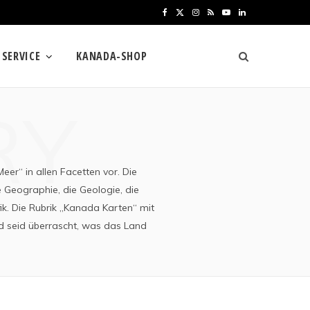
F
X
I
R
Y
L
a
(
n
S
o
i
SERVICE
KANADA-SHOP
c
T
s
S
u
n
e
w
t
T
k
RY
b
i
a
u
e
o
t
g
b
d
o
t
r
e
I
er“ in allen Facetten vor. Die
k
e
a
n
 Geographie, die Geologie, die
ik. Die Rubrik „Kanada Karten“ mit
r
m
d seid überrascht, was das Land
)