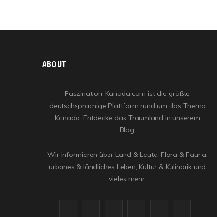
ABOUT
Faszination-Kanada.com ist die größte
deutschsprachige Plattform rund um das Thema
Kanada. Entdecke das Traumland in unserem
Blog.
Wir informieren über Land & Leute, Flora & Fauna,
urbanes & ländliches Leben, Kultur & Kulinarik und
vieles mehr.
F
X
I
R
Y
L