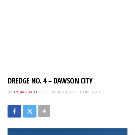
DREDGE NO. 4 – DAWSON CITY
BY
TOBIAS BARTH
1. JANUAR 2017
1 MIN READ
Dredge No 4 - Dawson City - Foto Tobias Barth
Dre