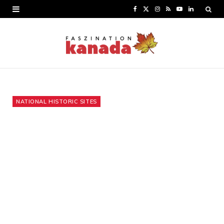
F
X
I
R
Y
L
a
(
n
S
o
i
c
T
s
S
u
n
e
w
t
T
k
b
i
a
u
e
o
t
g
b
d
NATIONAL HISTORIC SITES
o
t
r
e
I
k
e
a
n
r
m
)