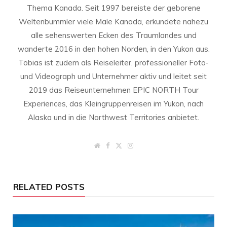
Thema Kanada. Seit 1997 bereiste der geborene
Weltenbummler viele Male Kanada, erkundete nahezu
alle sehenswerten Ecken des Traumlandes und
wanderte 2016 in den hohen Norden, in den Yukon aus.
Tobias ist zudem als Reiseleiter, professioneller Foto-
und Videograph und Unternehmer aktiv und leitet seit
2019 das Reiseunternehmen EPIC NORTH Tour
Experiences, das Kleingruppenreisen im Yukon, nach
Alaska und in die Northwest Territories anbietet.
W
F
T
I
e
a
w
n
b
c
i
s
s
e
t
t
i
b
t
a
t
o
e
g
RELATED POSTS
e
o
r
r
k
a
m