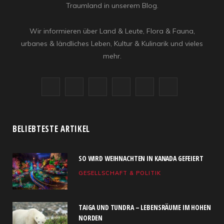
Traumland in unserem Blog.
Wir informieren über Land & Leute, Flora & Fauna,
urbanes & ländliches Leben, Kultur & Kulinarik und vieles
mehr.
F
X
I
R
Y
L
a
(
n
S
o
i
c
T
s
S
u
n
BELIEBTESTE ARTIKEL
e
w
t
T
k
SO WIRD WEIHNACHTEN IN KANADA GEFEIERT
b
i
a
u
e
GESELLSCHAFT & POLITIK
o
t
g
b
d
o
t
r
e
I
TAIGA UND TUNDRA – LEBENSRÄUME IM HOHEN
k
e
a
n
NORDEN