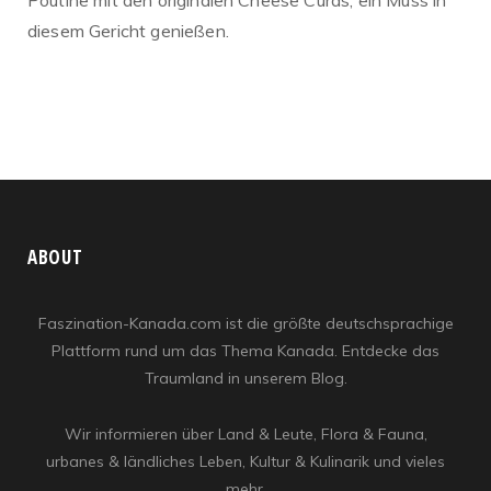
Poutine mit den originalen Cheese Curds, ein Muss in
diesem Gericht genießen.
ABOUT
Faszination-Kanada.com ist die größte deutschsprachige
Plattform rund um das Thema Kanada. Entdecke das
Traumland in unserem Blog.
Wir informieren über Land & Leute, Flora & Fauna,
urbanes & ländliches Leben, Kultur & Kulinarik und vieles
mehr.