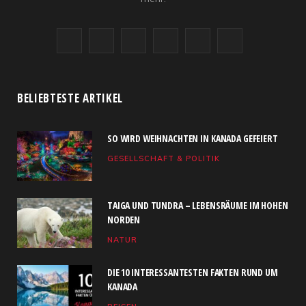
F
X
I
R
Y
L
a
(
n
S
o
i
c
T
s
S
u
n
BELIEBTESTE ARTIKEL
e
w
t
T
k
SO WIRD WEIHNACHTEN IN KANADA GEFEIERT
b
i
a
u
e
GESELLSCHAFT & POLITIK
o
t
g
b
d
o
t
r
e
I
TAIGA UND TUNDRA – LEBENSRÄUME IM HOHEN
k
e
a
n
NORDEN
NATUR
r
m
)
DIE 10 INTERESSANTESTEN FAKTEN RUND UM
KANADA