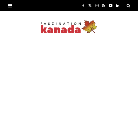
F
X
I
R
Y
L
a
(
n
S
o
i
c
T
s
S
u
n
e
w
t
T
k
b
i
a
u
e
o
t
g
b
d
o
t
r
e
I
k
e
a
n
r
m
)