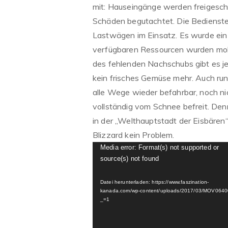
mit: Hauseingänge werden freigesch
Schäden begutachtet. Die Bedienste
Lastwägen im Einsatz. Es wurde ein
verfügbaren Ressourcen wurden mobil
des fehlenden Nachschubs gibt es je
kein frisches Gemüse mehr. Auch ru
alle Wege wieder befahrbar, noch nic
vollständig vom Schnee befreit. Den
in der „Welthauptstadt der Eisbären“ 
Blizzard kein Problem.
Video-
Media error: Format(s) not supported or
source(s) not found
Player
Datei herunterladen: https://www.faszination-
kanada.com/wp-content/uploads/2017/03/MOV064
_=1