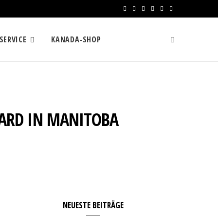
F
X
I
R
Y
L
a
(
n
S
o
i
SERVICE
KANADA-SHOP
c
T
s
S
u
n
e
w
t
T
k
b
i
a
u
e
o
t
g
b
d
ZARD IN MANITOBA
o
t
r
e
I
k
e
a
n
r
m
)
NEUESTE BEITRÄGE