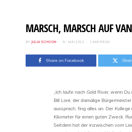
MARSCH, MARSCH AUF VAN
BY
JULIA SCHOON
31. MAI 2012
1 MIN READ
Share on Facebook
Shar
„Ich laufe nach Gold River, wenn Du 
Bill Lore, der damalige Bürgermeiste
aussprach, fing alles an. Der Kolle
Kilometer für einen guten Zweck. R
Seitdem hat der inzwischen vom Lio