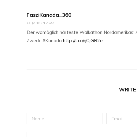
FasziKanada_360
14 JAHREN AGO
Der womöglich härteste Walkathon Nordamerikas: Am 
Zweck. #Kanada
http://t.co/rjOjGR2e
WRITE