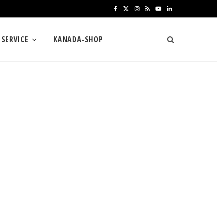
F
X
I
R
Y
L
a
(
n
S
o
i
SERVICE
KANADA-SHOP
c
T
s
S
u
n
e
w
t
T
k
b
i
a
u
e
o
t
g
b
d
o
t
r
e
I
k
e
a
n
r
m
)