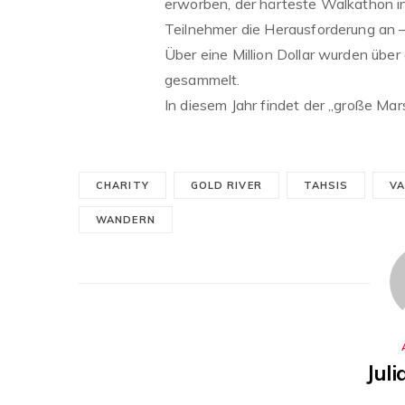
erworben, der härteste Walkathon i
Teilnehmer die Herausforderung an 
Über eine Million Dollar wurden übe
gesammelt.
In diesem Jahr findet der „große Mars
CHARITY
GOLD RIVER
TAHSIS
VA
WANDERN
Jul