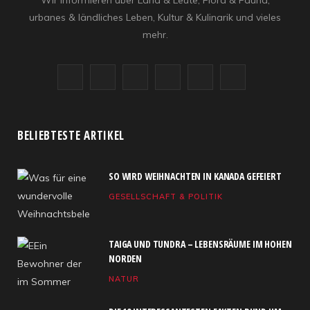
Wir informieren über Land & Leute, Flora & Fauna,
urbanes & ländliches Leben, Kultur & Kulinarik und vieles
mehr.
F
X
I
R
Y
L
a
(
n
S
o
i
c
T
s
S
u
n
BELIEBTESTE ARTIKEL
e
w
t
T
k
SO WIRD WEIHNACHTEN IN KANADA GEFEIERT
b
i
a
u
e
GESELLSCHAFT & POLITIK
o
t
g
b
d
o
t
r
e
I
TAIGA UND TUNDRA – LEBENSRÄUME IM HOHEN
k
e
a
n
NORDEN
NATUR
r
m
)