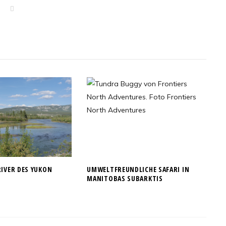
W
e
b
s
i
t
e
RIVER DES YUKON
UMWELTFREUNDLICHE SAFARI IN
MANITOBAS SUBARKTIS