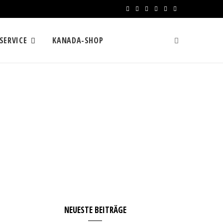
F
X
I
R
Y
L
a
(
n
S
o
i
SERVICE
KANADA-SHOP
c
T
s
S
u
n
e
w
t
T
k
b
i
a
u
e
o
t
g
b
d
o
t
r
e
I
k
e
a
n
r
m
)
NEUESTE BEITRÄGE