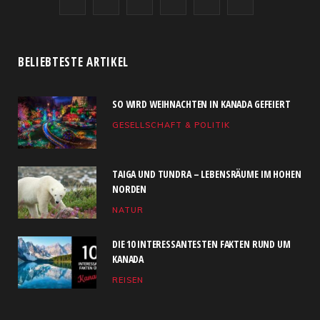
F
X
I
R
Y
L
a
(
n
S
o
i
c
T
s
S
u
n
BELIEBTESTE ARTIKEL
e
w
t
T
k
SO WIRD WEIHNACHTEN IN KANADA GEFEIERT
b
i
a
u
e
GESELLSCHAFT & POLITIK
o
t
g
b
d
o
t
r
e
I
TAIGA UND TUNDRA – LEBENSRÄUME IM HOHEN
k
e
a
n
NORDEN
NATUR
r
m
)
DIE 10 INTERESSANTESTEN FAKTEN RUND UM
KANADA
REISEN