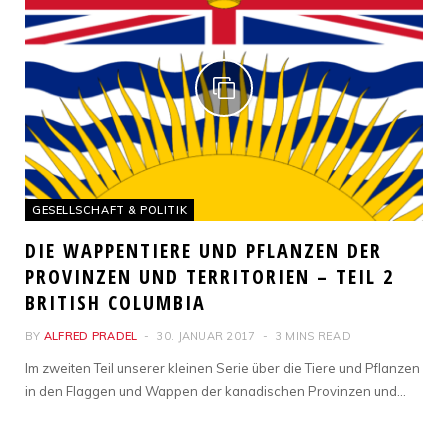
GESELLSCHAFT & POLITIK
DIE WAPPENTIERE UND PFLANZEN DER
PROVINZEN UND TERRITORIEN – TEIL 2
BRITISH COLUMBIA
BY
ALFRED PRADEL
30. JANUAR 2017
3 MINS READ
Im zweiten Teil unserer kleinen Serie über die Tiere und Pflanzen
in den Flaggen und Wappen der kanadischen Provinzen und…