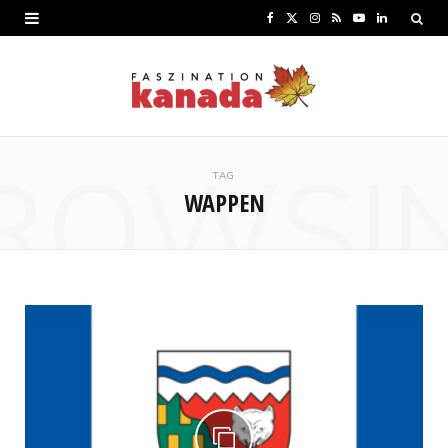
F
X
I
R
Y
L
a
(
n
S
o
i
c
T
s
S
u
n
e
w
t
T
k
ROWSI
b
i
a
u
e
TAG
WAPPEN
o
t
g
b
d
o
t
r
e
I
k
e
a
n
r
m
)