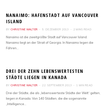
REISEN
NANAIMO: HAFENSTADT AUF VANCOUVER
ISLAND
BY
CHRISTINE WALTER
5. DEZEMBER 2013
2 MINS READ
Nanaimo ist die zweitgrößte Stadt auf Vancouver Island.
Nanaimo liegt an der Strait of Georgia. In Nanaimo legen die
Fähren…
REISEN
DREI DER ZEHN LEBENSWERTESTEN
STÄDTE LIEGEN IN KANADA
BY
CHRISTINE WALTER
22. SEPTEMBER 2013
1 MIN READ
Drei der Städte, die als „lebenswerteste Städte der Welt“ gelten,
liegen in Kanada. Von 140 Städten, die die sogenannte
„Intelligence…