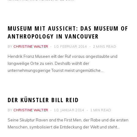
REISEN
MUSEUM MIT AUSSICHT: DAS MUSEUM OF
ANTHROPOLOGY IN VANCOUVER
BY
CHRISTINE WALTER
10. FEBRUAR 2014
2 MINS READ
Hendrik Franz Museen eilt der Ruf voraus angestaubte und
langweilige Orte zu sein. Deshalb wählt der
unternehmungsgierige Tourist meist ungemütliche…
REISEN
DER KÜNSTLER BILL REID
BY
CHRISTINE WALTER
10. JANUAR 2014
1 MIN READ
Seine Skulptur Raven and the First Men, der Rabe und die ersten
Menschen, symbolisiert die Entdeckung der Welt und steht…