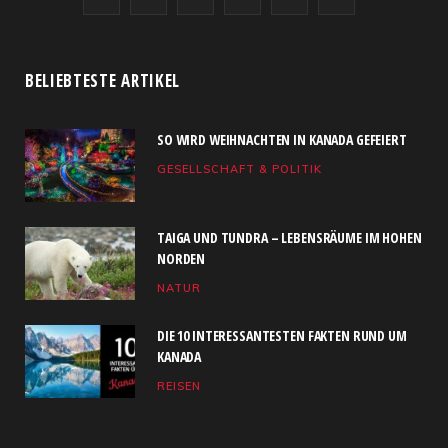
a
(
n
S
o
i
c
T
s
S
u
n
BELIEBTESTE ARTIKEL
e
w
t
T
k
SO WIRD WEIHNACHTEN IN KANADA GEFEIERT
b
i
a
u
e
GESELLSCHAFT & POLITIK
o
t
g
b
d
o
t
r
e
I
TAIGA UND TUNDRA – LEBENSRÄUME IM HOHEN
k
e
a
n
NORDEN
NATUR
r
m
)
DIE 10 INTERESSANTESTEN FAKTEN RUND UM
KANADA
REISEN