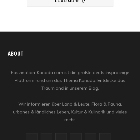
LOAD MORE
ABOUT
Faszination-Kanada.com ist die größte deutschsprachige
Plattform rund um das Thema Kanada. Entdecke das
Traumland in unserem Blog.
Wir informieren über Land & Leute, Flora & Fauna,
urbanes & ländliches Leben, Kultur & Kulinarik und vieles
mehr.
F
X
I
R
Y
L