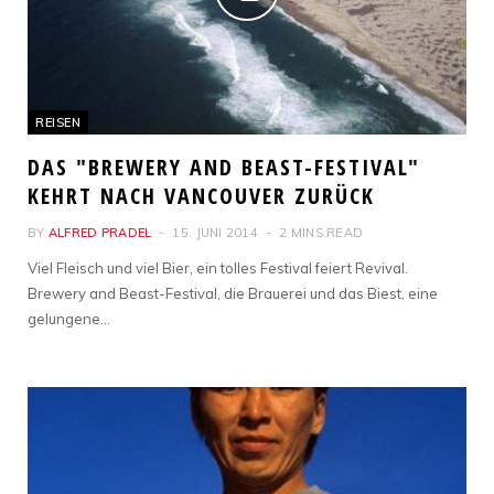
REISEN
DAS "BREWERY AND BEAST-FESTIVAL"
KEHRT NACH VANCOUVER ZURÜCK
BY
ALFRED PRADEL
15. JUNI 2014
2 MINS READ
Viel Fleisch und viel Bier, ein tolles Festival feiert Revival.
Brewery and Beast-Festival, die Brauerei und das Biest, eine
gelungene…