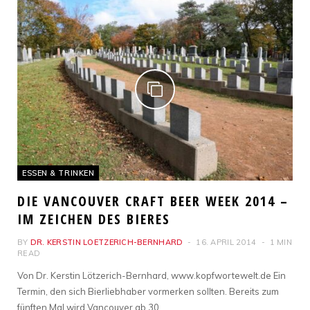
ESSEN & TRINKEN
DIE VANCOUVER CRAFT BEER WEEK 2014 –
IM ZEICHEN DES BIERES
BY
DR. KERSTIN LOETZERICH-BERNHARD
16. APRIL 2014
1 MIN
READ
Von Dr. Kerstin Lötzerich-Bernhard, www.kopfwortewelt.de Ein
Termin, den sich Bierliebhaber vormerken sollten. Bereits zum
fünften Mal wird Vancouver ab 30.…