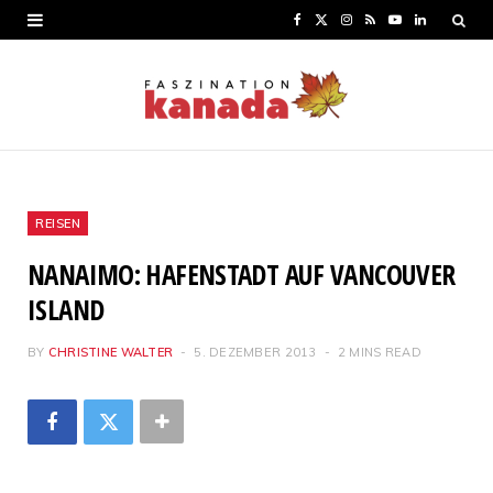
F
X
I
R
Y
L
a
(
n
S
o
i
c
T
s
S
u
n
e
w
t
T
k
b
i
a
u
e
o
t
g
b
d
REISEN
o
t
r
e
I
NANAIMO: HAFENSTADT AUF VANCOUVER
k
e
a
n
ISLAND
r
m
BY
CHRISTINE WALTER
5. DEZEMBER 2013
2 MINS READ
)