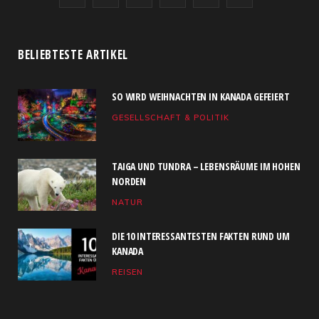
a
(
n
S
o
i
c
T
s
S
u
n
BELIEBTESTE ARTIKEL
e
w
t
T
k
SO WIRD WEIHNACHTEN IN KANADA GEFEIERT
b
i
a
u
e
GESELLSCHAFT & POLITIK
o
t
g
b
d
o
t
r
e
I
TAIGA UND TUNDRA – LEBENSRÄUME IM HOHEN
k
e
a
n
NORDEN
NATUR
r
m
)
DIE 10 INTERESSANTESTEN FAKTEN RUND UM
KANADA
REISEN