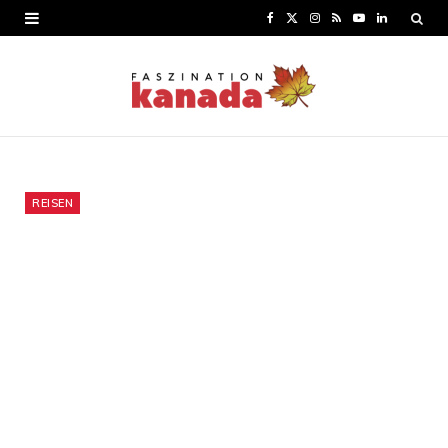
F
X
I
R
Y
L
a
(
n
S
o
i
c
T
s
S
u
n
e
w
t
T
k
b
i
a
u
e
o
t
g
b
d
REISEN
o
t
r
e
I
k
e
a
n
r
m
)