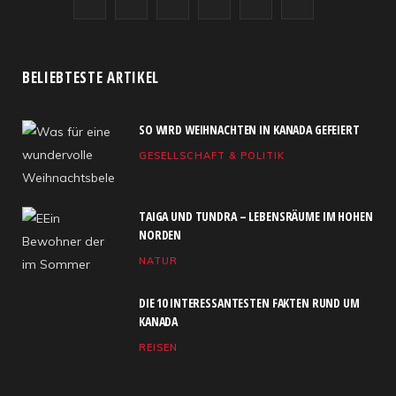
F
X
I
R
Y
L
a
(
n
S
o
i
c
T
s
S
u
n
BELIEBTESTE ARTIKEL
e
w
t
T
k
SO WIRD WEIHNACHTEN IN KANADA GEFEIERT
b
i
a
u
e
GESELLSCHAFT & POLITIK
o
t
g
b
d
o
t
r
e
I
TAIGA UND TUNDRA – LEBENSRÄUME IM HOHEN
k
e
a
n
NORDEN
NATUR
r
m
)
DIE 10 INTERESSANTESTEN FAKTEN RUND UM
KANADA
REISEN