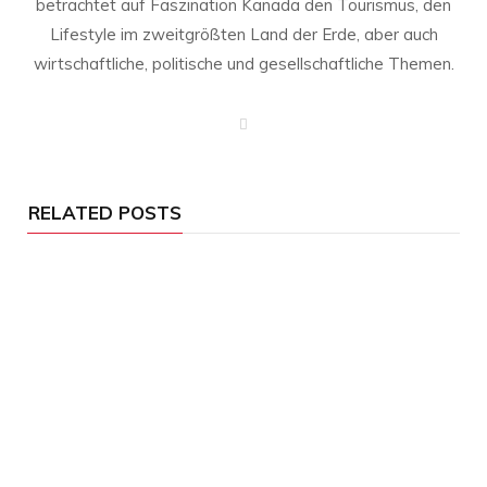
betrachtet auf Faszination Kanada den Tourismus, den
Lifestyle im zweitgrößten Land der Erde, aber auch
wirtschaftliche, politische und gesellschaftliche Themen.
W
e
b
s
i
t
e
RELATED POSTS