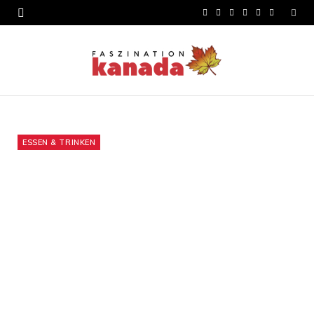
F
X
I
R
Y
L
a
(
n
S
o
i
c
T
s
S
u
n
e
w
t
T
k
b
i
a
u
e
o
t
g
b
d
ESSEN & TRINKEN
o
t
r
e
I
k
e
a
n
r
m
)