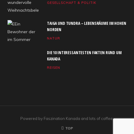
GESELLSCHAFT & POLITIK
o
t
g
b
d
o
t
r
e
I
TAIGA UND TUNDRA – LEBENSRÄUME IM HOHEN
k
e
a
n
NORDEN
NATUR
r
m
)
DIE 10 INTERESSANTESTEN FAKTEN RUND UM
KANADA
REISEN
Powered by Faszination Kanada and lots of coffee.
TOP