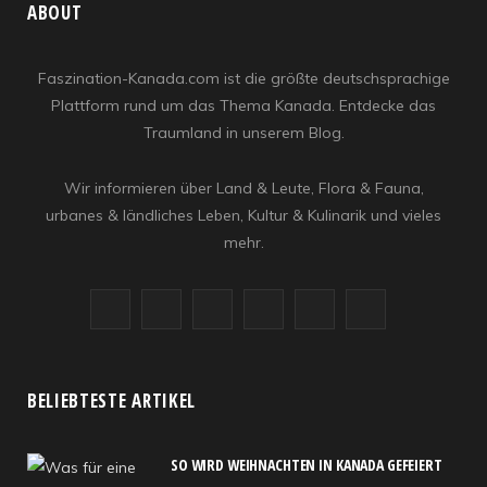
ABOUT
Faszination-Kanada.com ist die größte deutschsprachige
Plattform rund um das Thema Kanada. Entdecke das
Traumland in unserem Blog.
Wir informieren über Land & Leute, Flora & Fauna,
urbanes & ländliches Leben, Kultur & Kulinarik und vieles
mehr.
F
X
I
R
Y
L
a
(
n
S
o
i
c
T
s
S
u
n
BELIEBTESTE ARTIKEL
e
w
t
T
k
SO WIRD WEIHNACHTEN IN KANADA GEFEIERT
b
i
a
u
e