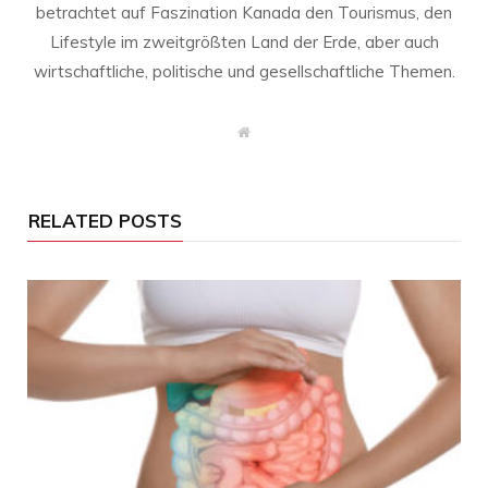
betrachtet auf Faszination Kanada den Tourismus, den
Lifestyle im zweitgrößten Land der Erde, aber auch
wirtschaftliche, politische und gesellschaftliche Themen.
W
e
b
s
i
t
RELATED POSTS
e