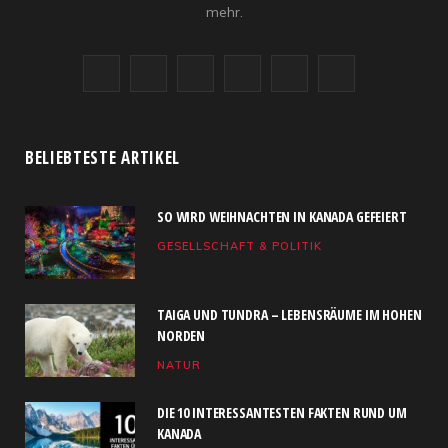
mehr.
F
X
I
R
Y
L
a
(
n
S
o
i
c
T
s
S
u
n
BELIEBTESTE ARTIKEL
e
w
t
T
k
SO WIRD WEIHNACHTEN IN KANADA GEFEIERT
b
i
a
u
e
GESELLSCHAFT & POLITIK
o
t
g
b
d
o
t
r
e
I
TAIGA UND TUNDRA – LEBENSRÄUME IM HOHEN
k
e
a
n
NORDEN
NATUR
r
m
)
DIE 10 INTERESSANTESTEN FAKTEN RUND UM
KANADA