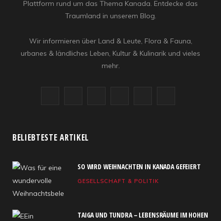
Plattform rund um das Thema Kanada. Entdecke das
Traumland in unserem Blog.
Wir informieren über Land & Leute, Flora & Fauna,
urbanes & ländliches Leben, Kultur & Kulinarik und vieles
mehr.
F
X
I
R
Y
L
a
(
n
S
o
i
c
T
s
S
u
n
BELIEBTESTE ARTIKEL
e
w
t
T
k
SO WIRD WEIHNACHTEN IN KANADA GEFEIERT
b
i
a
u
e
GESELLSCHAFT & POLITIK
o
t
g
b
d
o
t
r
e
I
TAIGA UND TUNDRA – LEBENSRÄUME IM HOHEN