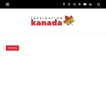
F
X
I
R
Y
L
a
(
n
S
o
i
c
T
s
S
u
n
e
w
t
T
k
b
i
a
u
e
o
t
g
b
d
REISEN
o
t
r
e
I
k
e
a
n
r
m
)