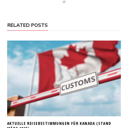
W
e
b
s
i
t
RELATED POSTS
e
AKTUELLE REISEBESTIMMUNGEN FÜR KANADA (STAND