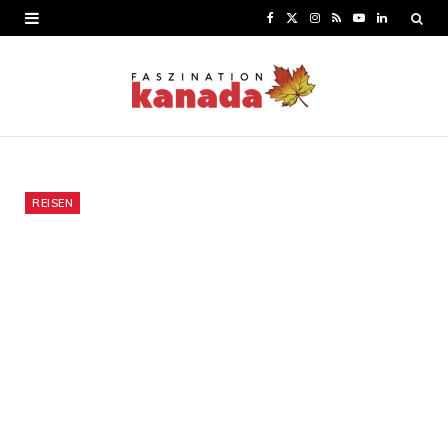
F
X
I
R
Y
L
a
(
n
S
o
i
c
T
s
S
u
n
e
w
t
T
k
b
i
a
u
e
o
t
g
b
d
REISEN
o
t
r
e
I
k
e
a
n
r
m
)