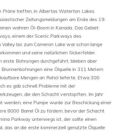
 Prärie treffen, in Albertas Waterton Lakes
husiastischer Zeitungsmeldungen am Ende des 19.
 einen wahren Öl-Boom in Kanada. Das Gebiet
ways, einem der Scenic Parkways des
on Valley bis zum Cameron Lake war schon lange
orkommen und seine natürlichen Sickerfelder.
 erste Bohrungen durchgeführt, blieben aber
ch Brunnenbohrungen eine Ölquelle in 311 Metern
rkaufbare Mengen an Rohöl lieferte. Etwa 300
och es gab schnell Probleme mit der
kzeugen, die den Schacht verstopften. Im Jahr
t werden, eine Pumpe wurde zur Beschickung einer
itere 8000 Barrel Öl zu fördern, bevor der Schacht
ina Parkway unterwegs ist, der sollte einen
, das an die erste kommerziell genutzte Ölquelle