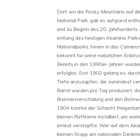
Dort wo die Rocky Mountains auf die
National Park, gab es aufgrund ent
und zu Beginn des 20. Jahrhunderts
entlang des heutigen Akamina Park
Nationalparks, hinein in das Camer
bekannt für seine natürlichen Erdölv
Bereits in den 1890er-Jahren wurden
erfolglos. Erst 1902 gelang es, dur
Tiefe anzuzapfen, die zumindest ve
Barrel wurden pro Tag produziert, d
Brunnenverschalung und den Bohrwer
1904 konnte der Schacht freigeräum
kleinen Raffinerie installiert, um we
erneut verstopfte. Wer auf dem Akam
kleinen Stopp am nationalen Denkmal