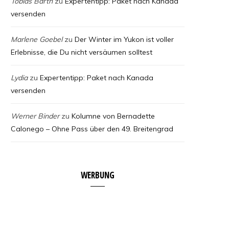
Tobias Barth
zu
Expertentipp: Paket nach Kanada
versenden
Marlene Goebel
zu
Der Winter im Yukon ist voller
Erlebnisse, die Du nicht versäumen solltest
Lydia
zu
Expertentipp: Paket nach Kanada
versenden
Werner Binder
zu
Kolumne von Bernadette
Calonego – Ohne Pass über den 49. Breitengrad
WERBUNG