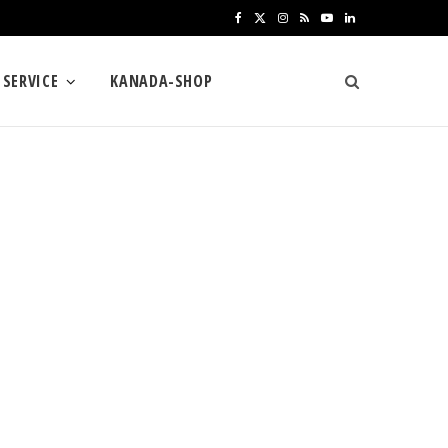
F
X
I
R
Y
L
a
(
n
S
o
i
SERVICE
KANADA-SHOP
c
T
s
S
u
n
e
w
t
T
k
b
i
a
u
e
o
t
g
b
d
o
t
r
e
I
k
e
a
n
r
m
)