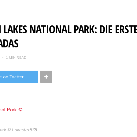
LAKES NATIONAL PARK: DIE ERST
ADAS
1 MIN READ
e on Twitter
ark © Lukester878