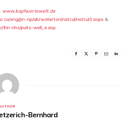
,
www.kopfwortewelt.de
c.ca/eng/pn-np/ab/waterton/natcul/natcul3.aspx
&
/lhn-nhs/puits-well_e.asp
AUTHOR
oetzerich-Bernhard