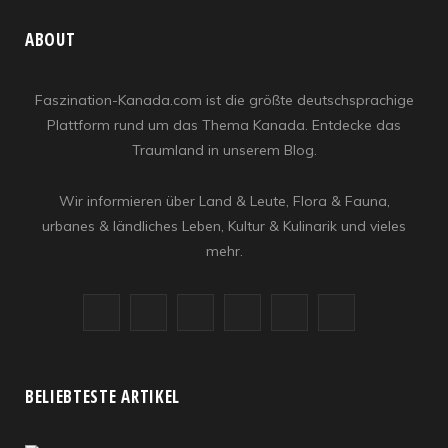
ABOUT
Faszination-Kanada.com ist die größte deutschsprachige
Plattform rund um das Thema Kanada. Entdecke das
Traumland in unserem Blog.
Wir informieren über Land & Leute, Flora & Fauna,
urbanes & ländliches Leben, Kultur & Kulinarik und vieles
mehr.
F
X
I
R
Y
L
a
(
n
S
o
i
c
T
s
S
u
n
BELIEBTESTE ARTIKEL
e
w
t
T
k