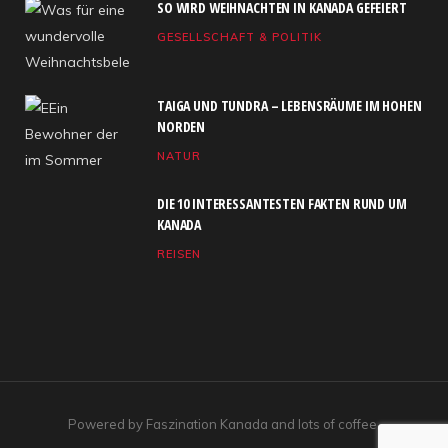
SO WIRD WEIHNACHTEN IN KANADA GEFEIERT
b
i
a
u
e
GESELLSCHAFT & POLITIK
o
t
g
b
d
o
t
r
e
I
TAIGA UND TUNDRA – LEBENSRÄUME IM HOHEN
k
e
a
n
NORDEN
NATUR
r
m
)
DIE 10 INTERESSANTESTEN FAKTEN RUND UM
KANADA
REISEN
Powered by Faszination Kanada and lots of coffee.