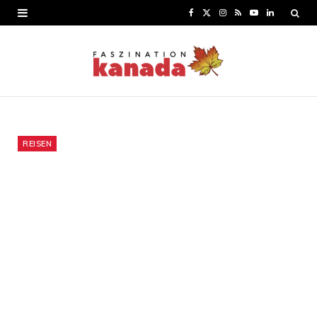
F
X
I
R
Y
L
a
(
n
S
o
i
c
T
s
S
u
n
e
w
t
T
k
b
i
a
u
e
o
t
g
b
d
REISEN
o
t
r
e
I
k
e
a
n
r
m
)