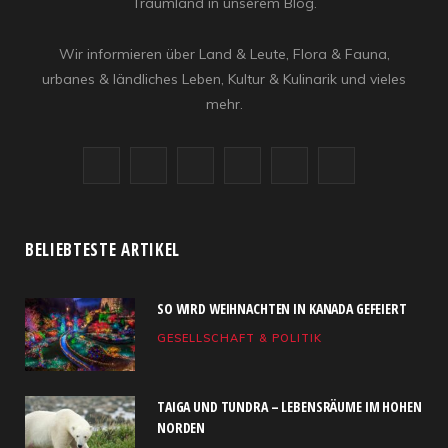
Traumland in unserem Blog.
Wir informieren über Land & Leute, Flora & Fauna,
urbanes & ländliches Leben, Kultur & Kulinarik und vieles
mehr.
F
X
I
R
Y
L
a
(
n
S
o
i
c
T
s
S
u
n
BELIEBTESTE ARTIKEL
e
w
t
T
k
SO WIRD WEIHNACHTEN IN KANADA GEFEIERT
b
i
a
u
e
GESELLSCHAFT & POLITIK
o
t
g
b
d
o
t
r
e
I
TAIGA UND TUNDRA – LEBENSRÄUME IM HOHEN
k
e
a
n
NORDEN