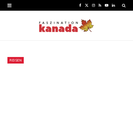
F
X
I
R
Y
L
a
(
n
S
o
i
c
T
s
S
u
n
e
w
t
T
k
b
i
a
u
e
o
t
g
b
d
REISEN
o
t
r
e
I
k
e
a
n
r
m
)