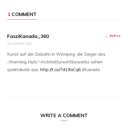
1
COMMENT
FasziKanada_360
REPLY
14 JAHREN AGO
Kunst auf der Eisbahn in Winnipeg: die Sieger des
„Warming Huts“-Architekturwettbewerbs sehen
spektakulär aus.
http://t.co/7d19aCq6
#Kanada
WRITE A COMMENT