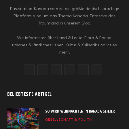
Faszination-Kanada.com ist die größte deutschsprachige
Plattform rund um das Thema Kanada. Entdecke das
Traumland in unserem Blog.
Wir informieren über Land & Leute, Flora & Fauna,
urbanes & ländliches Leben, Kultur & Kulinarik und vieles
mehr.
F
X
I
R
Y
L
a
(
n
S
o
i
c
T
s
S
u
n
BELIEBTESTE ARTIKEL
e
w
t
T
k
SO WIRD WEIHNACHTEN IN KANADA GEFEIERT
b
i
a
u
e
GESELLSCHAFT & POLITIK
o
t
g
b
d