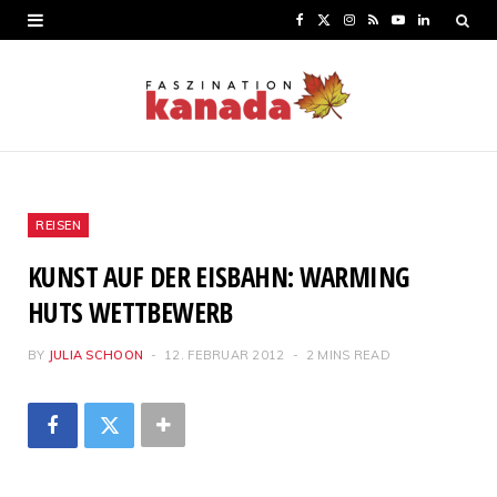
F
X
I
R
Y
L
a
(
n
S
o
i
c
T
s
S
u
n
e
w
t
T
k
b
i
a
u
e
o
t
g
b
d
REISEN
o
t
r
e
I
KUNST AUF DER EISBAHN: WARMING
k
e
a
n
HUTS WETTBEWERB
r
m
BY
JULIA SCHOON
12. FEBRUAR 2012
2 MINS READ
)