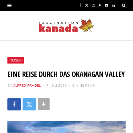
F
X
I
R
Y
L
a
(
n
S
o
i
c
T
s
S
u
n
e
w
t
T
k
b
i
a
u
e
o
t
g
b
d
REISEN
o
t
r
e
I
EINE REISE DURCH DAS OKANAGAN VALLEY
k
e
a
n
BY
ALFRED PRADEL
7. JULI 2020
9 MINS READ
r
m
)