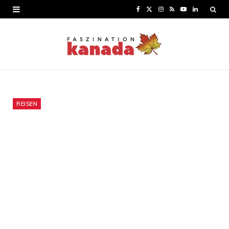
F
X
I
R
Y
L
a
(
n
S
o
i
c
T
s
S
u
n
e
w
t
T
k
b
i
a
u
e
o
t
g
b
d
REISEN
o
t
r
e
I
k
e
a
n
r
m
)