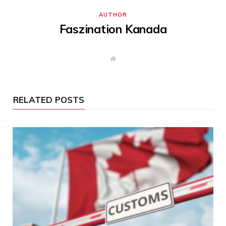
AUTHOR
Faszination Kanada
W
e
b
s
i
t
RELATED POSTS
e