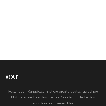
ABOUT
Faszination-Kanada.com ist die größte deutschsprachige
Plattform rund um das Thema Kanada. Entdecke das
Traumland in unserem Blog.