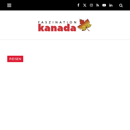
F
X
I
R
Y
L
a
(
n
S
o
i
c
T
s
S
u
n
e
w
t
T
k
b
i
a
u
e
o
t
g
b
d
REISEN
o
t
r
e
I
k
e
a
n
r
m
)