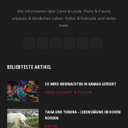
Wir informieren über Land & Leute, Flora & Fauna,
urbanes & ländliches Leben, Kultur & Kulinarik und vieles
mehr.
F
X
I
R
Y
L
a
(
n
S
o
i
c
T
s
S
u
n
BELIEBTESTE ARTIKEL
e
w
t
T
k
SO WIRD WEIHNACHTEN IN KANADA GEFEIERT
b
i
a
u
e
GESELLSCHAFT & POLITIK
o
t
g
b
d
o
t
r
e
I
TAIGA UND TUNDRA – LEBENSRÄUME IM HOHEN
k
e
a
n
NORDEN
NATUR
r
m