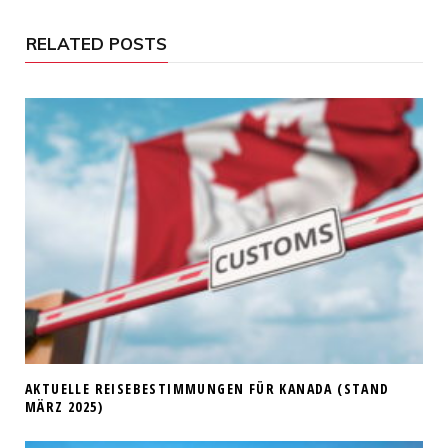
s
i
t
RELATED POSTS
e
AKTUELLE REISEBESTIMMUNGEN FÜR KANADA (STAND
MÄRZ 2025)