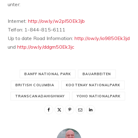
unter:
Internet:
http://ow.ly/w2pI50Ek3jb
Telfon: 1-844-815-6111
Up to date Road Information:
http://ow.ly/io9850Ek3jd
und
http://ow.ly/ddgm50Ek3jc
BANFF NATIONAL PARK
BAUARBEITEN
BRITISH COLUMBIA
KOOTENAY NATIONALPARK
TRANSCANADAHIGHWAY
YOHO NATIONALPARK