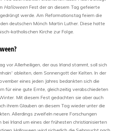
em
Halloween
Fest der an diesem Tag gefeierte
 gedrängt werde. Am Reformationstag feiern die
 den deutschen Mönch Martin Luther. Diese hatte
sch-katholischen Kirche zur Folge.
oween?
vor Allerheiligen, der aus Irland stammt, soll sich
ain“ ableiten, dem Sonnengott der Kelten. In der
ovember eines jeden Jahres bedankten sich die
rn für eine gute Ernte, gleichzeitig verabschiedeten
inter. Mit diesem Fest gedachten sie aber auch
nach ihrem Glauben an diesem Tag wieder unter die
ten. Allerdings zweifeln neuere Forschungen
ei Irland um eines der frühesten christianisierten
tigen Halloween wird sicherlich die Sehnsucht nach