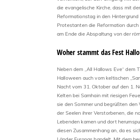
die evangelische Kirche, dass mit d
Reformationstag in den Hintergrund
Protestanten die Reformation durch
am Ende die Abspaltung von der römi
Woher stammt das Fest Hall
Neben dem „All Hallows Eve“ dem Tag 
Halloween auch vom keltischen „Samh
Nacht vom 31. Oktober auf den 1. N
Kelten bei Samhain mit riesigen Feue
sie den Sommer und begrüßten den W
der Seelen ihrer Verstorbenen, die 
Lebenden kamen und dort herumspuk
diesen Zusammenhang an, da es sich b
Länder Europas handelt. Mit dem heu