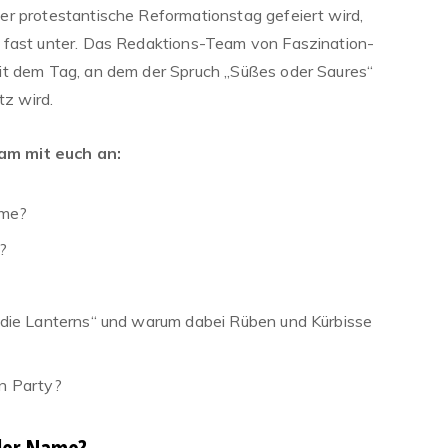
r protestantische Reformationstag gefeiert wird,
 fast unter. Das Redaktions-Team von Faszination-
it dem Tag, an dem der Spruch „Süßes oder Saures“
tz wird.
am mit euch an:
ame?
?
 die Lanterns“ und warum dabei Rüben und Kürbisse
en Party?
der Name?