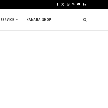
F
X
I
R
Y
L
a
(
n
S
o
i
SERVICE
KANADA-SHOP
c
T
s
S
u
n
e
w
t
T
k
b
i
a
u
e
o
t
g
b
d
o
t
r
e
I
k
e
a
n
r
m
)