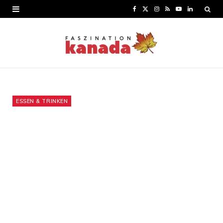
F
X
I
R
Y
L
a
(
n
S
o
i
c
T
s
S
u
n
e
w
t
T
k
b
i
a
u
e
o
t
g
b
d
ESSEN & TRINKEN
o
t
r
e
I
k
e
a
n
r
m
)