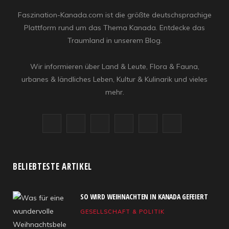
Faszination-Kanada.com ist die größte deutschsprachige
Plattform rund um das Thema Kanada. Entdecke das
Traumland in unserem Blog.
Wir informieren über Land & Leute, Flora & Fauna,
urbanes & ländliches Leben, Kultur & Kulinarik und vieles
mehr.
F
X
I
R
Y
L
a
(
n
S
o
i
c
T
s
S
u
n
BELIEBTESTE ARTIKEL
e
w
t
T
k
SO WIRD WEIHNACHTEN IN KANADA GEFEIERT
b
i
a
u
e
GESELLSCHAFT & POLITIK
o
t
g
b
d