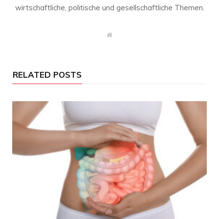
wirtschaftliche, politische und gesellschaftliche Themen.
W
e
b
s
i
t
RELATED POSTS
e