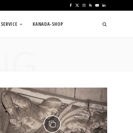
F
X
I
R
Y
L
a
(
n
S
o
i
SERVICE
KANADA-SHOP
c
T
s
S
u
n
e
w
t
T
k
NG
b
i
a
u
e
o
t
g
b
d
o
t
r
e
I
k
e
a
n
r
m
)