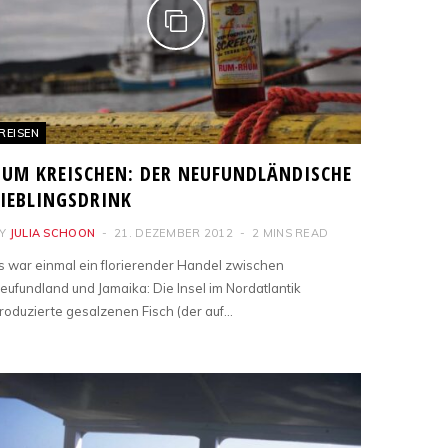
REISEN
ZUM KREISCHEN: DER NEUFUNDLÄNDISCHE
LIEBLINGSDRINK
Y
JULIA SCHOON
21. DEZEMBER 2012
2 MINS READ
s war einmal ein florierender Handel zwischen
eufundland und Jamaika: Die Insel im Nordatlantik
roduzierte gesalzenen Fisch (der auf…