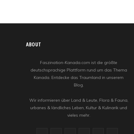
ABOUT
Faszination-Kanada.com ist die größte
deutschsprachige Plattform rund um das Thema
Kanada. Entdecke das Traumland in unserem
Blog.
Wir informieren über Land & Leute, Flora & Fauna,
urbanes & ländliches Leben, Kultur & Kulinarik und
vieles mehr.
F
X
I
R
Y
L