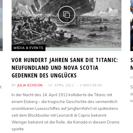
MEDIA & EVENTS
VOR HUNDERT JAHREN SANK DIE TITANIC:
NEUFUNDLAND UND NOVA SCOTIA
GEDENKEN DES UNGLÜCKS
B
BY
JULIA SCHOON
14. APRIL 2012
3 MINS READ
t
S
a
In der Nacht des 14. April 1912 kollidierte die Titanic mit
n
einem Eisberg – die tragische Geschichte des vermeintlich
unsinkbaren Luxusschiffes auf Jungfernfahrt ist spätestens
seit dem Blockbuster mit Leonardi di Caprio bekannt.
Weniger bekannt ist die Rolle, die Kanada in diesem Drama
spielte: