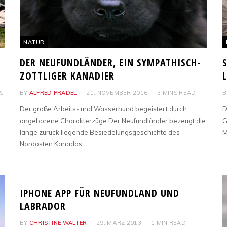
NATUR
DER NEUFUNDLÄNDER, EIN SYMPATHISCH-
ZOTTLIGER KANADIER
S
BY
ALFRED PRADEL
21. NOVEMBER 2016
3 MINS READ
B
Der große Arbeits- und Wasserhund begeistert durch
D
angeborene Charakterzüge Der Neufundländer bezeugt die
G
lange zurück liegende Besiedelungsgeschichte des
M
Nordosten Kanadas.…
REISEN
IPHONE APP FÜR NEUFUNDLAND UND
LABRADOR
BY
CHRISTINE WALTER
29. MÄRZ 2013
1 MIN READ