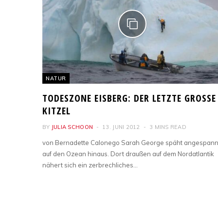
NATUR
TODESZONE EISBERG: DER LETZTE GROSSE K
ITZEL
BY
JULIA SCHOON
13. JUNI 2012
3 MINS READ
von Bernadette Calonego Sarah George späht angespann
auf den Ozean hinaus. Dort draußen auf dem Nordatlantik
nähert sich ein zerbrechliches…