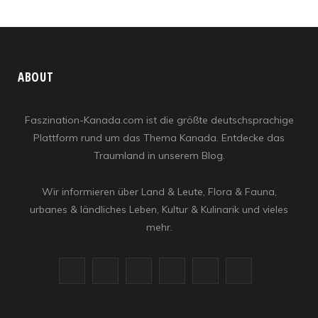
ABOUT
Faszination-Kanada.com ist die größte deutschsprachige
Plattform rund um das Thema Kanada. Entdecke das
Traumland in unserem Blog.
Wir informieren über Land & Leute, Flora & Fauna,
urbanes & ländliches Leben, Kultur & Kulinarik und vieles
mehr.
F
X
I
R
Y
L
a
(
n
S
o
i