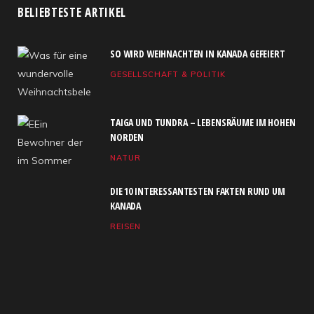
c
T
s
S
u
n
BELIEBTESTE ARTIKEL
e
w
t
T
k
SO WIRD WEIHNACHTEN IN KANADA GEFEIERT
b
i
a
u
e
GESELLSCHAFT & POLITIK
o
t
g
b
d
o
t
r
e
I
TAIGA UND TUNDRA – LEBENSRÄUME IM HOHEN
k
e
a
n
NORDEN
NATUR
r
m
)
DIE 10 INTERESSANTESTEN FAKTEN RUND UM
KANADA
REISEN