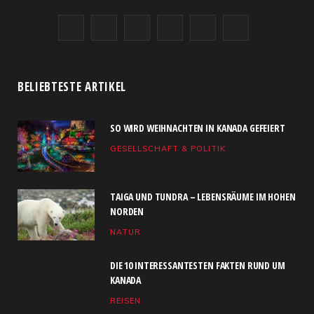
F
X
I
R
Y
L
a
(
n
S
o
i
c
T
s
S
u
n
BELIEBTESTE ARTIKEL
e
w
t
T
k
SO WIRD WEIHNACHTEN IN KANADA GEFEIERT
b
i
a
u
e
GESELLSCHAFT & POLITIK
o
t
g
b
d
o
t
r
e
I
TAIGA UND TUNDRA – LEBENSRÄUME IM HOHEN
k
e
a
n
NORDEN
NATUR
r
m
)
DIE 10 INTERESSANTESTEN FAKTEN RUND UM
KANADA
REISEN