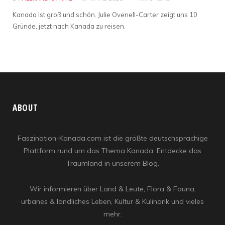
Kanada ist groß und schön. Julie Ovenell-Carter zeigt uns 10
Gründe, jetzt nach Kanada zu reisen.
ABOUT
Faszination-Kanada.com ist die größte deutschsprachige
Plattform rund um das Thema Kanada. Entdecke das
Traumland in unserem Blog.
Wir informieren über Land & Leute, Flora & Fauna,
urbanes & ländliches Leben, Kultur & Kulinarik und vieles
mehr.