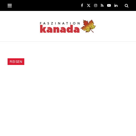
F
X
I
R
Y
L
a
(
n
S
o
i
c
T
s
S
u
n
e
w
t
T
k
b
i
a
u
e
o
t
g
b
d
REISEN
o
t
r
e
I
k
e
a
n
r
m
)