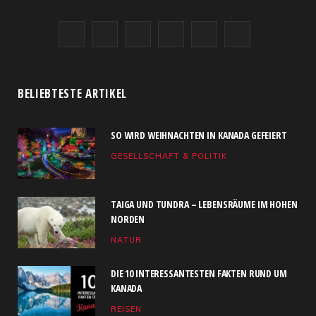
F
X
I
R
Y
L
a
(
n
S
o
i
c
T
s
S
u
n
BELIEBTESTE ARTIKEL
e
w
t
T
k
SO WIRD WEIHNACHTEN IN KANADA GEFEIERT
b
i
a
u
e
GESELLSCHAFT & POLITIK
o
t
g
b
d
o
t
r
e
I
TAIGA UND TUNDRA – LEBENSRÄUME IM HOHEN
k
e
a
n
NORDEN
NATUR
r
m
)
DIE 10 INTERESSANTESTEN FAKTEN RUND UM
KANADA
REISEN