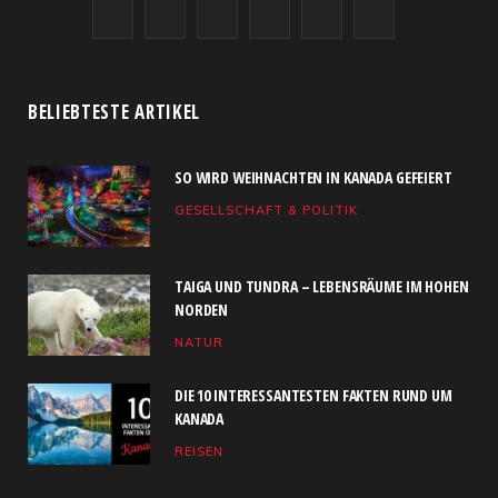
F
X
I
R
Y
L
a
(
n
S
o
i
c
T
s
S
u
n
BELIEBTESTE ARTIKEL
e
w
t
T
k
SO WIRD WEIHNACHTEN IN KANADA GEFEIERT
b
i
a
u
e
GESELLSCHAFT & POLITIK
o
t
g
b
d
o
t
r
e
I
TAIGA UND TUNDRA – LEBENSRÄUME IM HOHEN
k
e
a
n
NORDEN
NATUR
r
m
)
DIE 10 INTERESSANTESTEN FAKTEN RUND UM
KANADA
REISEN