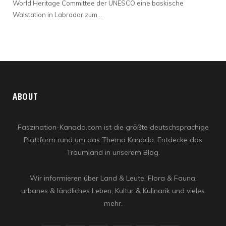
World Heritage Committee der UNESCO eine baskische
Walstation in Labrador zum…
ABOUT
Faszination-Kanada.com ist die größte deutschsprachige
Plattform rund um das Thema Kanada. Entdecke das
Traumland in unserem Blog.
Wir informieren über Land & Leute, Flora & Fauna,
urbanes & ländliches Leben, Kultur & Kulinarik und vieles
mehr.