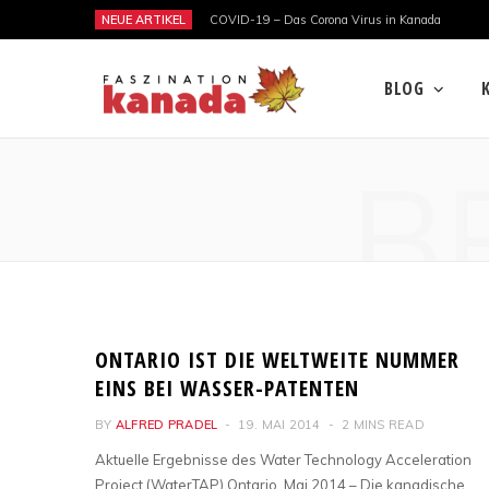
NEUE ARTIKEL
COVID-19 – Das Corona Virus in Kanada
BLOG
B
GESELLSCHAFT & POLITIK
ONTARIO IST DIE WELTWEITE NUMMER
EINS BEI WASSER-PATENTEN
BY
ALFRED PRADEL
19. MAI 2014
2 MINS READ
Aktuelle Ergebnisse des Water Technology Acceleration
Project (WaterTAP) Ontario, Mai 2014 – Die kanadische