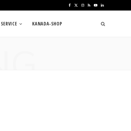
F
X
I
R
Y
L
a
(
n
S
o
i
SERVICE
KANADA-SHOP
c
T
s
S
u
n
e
w
t
T
k
NG
b
i
a
u
e
o
t
g
b
d
o
t
r
e
I
k
e
a
n
r
m
)