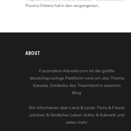
Provinz Ontario hat in den vergangenen…
ABOUT
Faszination-Kanada.com ist die größte
deutschsprachige Plattform rund um das Thema
Kanada. Entdecke das Traumland in unserem
Blog.
Wir informieren über Land & Leute, Flora & Fauna,
urbanes & ländliches Leben, Kultur & Kulinarik und
vieles mehr.