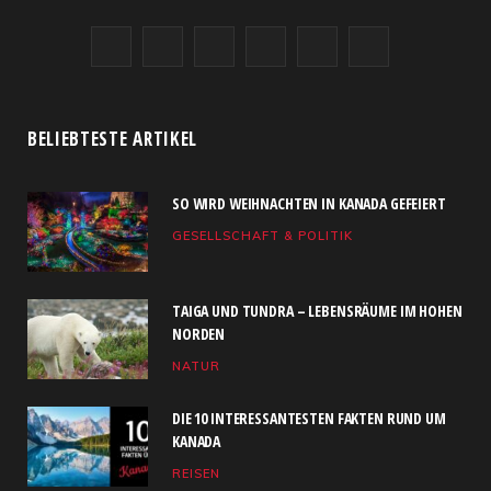
F
X
I
R
Y
L
a
(
n
S
o
i
c
T
s
S
u
n
BELIEBTESTE ARTIKEL
e
w
t
T
k
SO WIRD WEIHNACHTEN IN KANADA GEFEIERT
b
i
a
u
e
GESELLSCHAFT & POLITIK
o
t
g
b
d
o
t
r
e
I
TAIGA UND TUNDRA – LEBENSRÄUME IM HOHEN
k
e
a
n
NORDEN
NATUR
r
m
)
DIE 10 INTERESSANTESTEN FAKTEN RUND UM
KANADA
REISEN