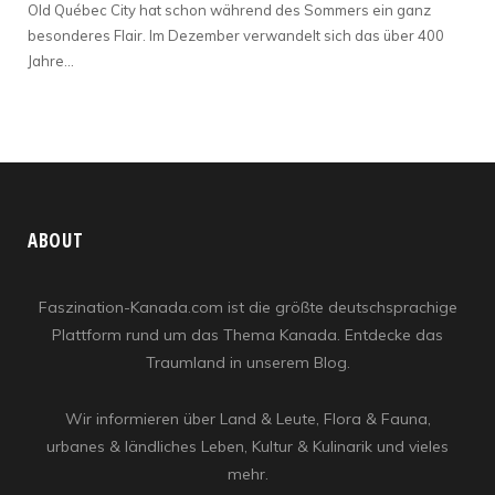
Old Québec City hat schon während des Sommers ein ganz
besonderes Flair. Im Dezember verwandelt sich das über 400
Jahre…
ABOUT
Faszination-Kanada.com ist die größte deutschsprachige
Plattform rund um das Thema Kanada. Entdecke das
Traumland in unserem Blog.
Wir informieren über Land & Leute, Flora & Fauna,
urbanes & ländliches Leben, Kultur & Kulinarik und vieles
mehr.