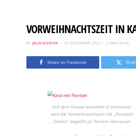
VORWEIHNACHTSZEIT IN KA
BY
JULIA SCHOON
30. NOVEMBER 2012
2 MINS READ
Share on Facebook
Shar
Auf dem Grouse Mountain in Vancouver
wird die Vorweihnachtszeit mit „Reindeer
Games“ begrüßt (c) Tourism Vancouver