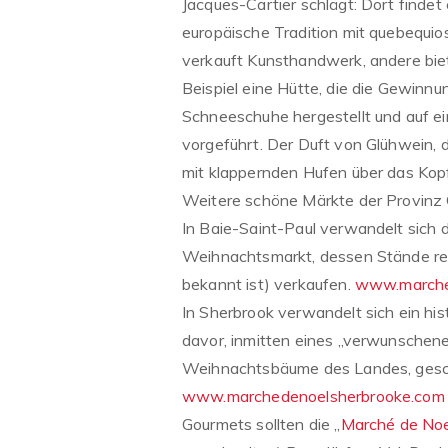
Jacques-Cartier schlägt: Dort findet
europäische Tradition mit quebequios
verkauft Kunsthandwerk, andere bie
Beispiel eine Hütte, die die Gewinnu
Schneeschuhe hergestellt und auf e
vorgeführt. Der Duft von Glühwein, d
mit klappernden Hufen über das Kopf
Weitere schöne Märkte der Provinz
In Baie-Saint-Paul verwandelt sich 
Weihnachtsmarkt, dessen Stände regi
bekannt ist) verkaufen.
www.marche
In Sherbrook verwandelt sich ein hi
davor, inmitten eines „verwunschen
Weihnachtsbäume des Landes, gesch
www.marchedenoelsherbrooke.com
Gourmets sollten die „
Marché de Noe