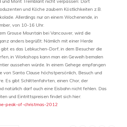
d und Mont Tremblant nicht verpassen: Dort
roduzenten und Köche zaubern Köstlichkeiten z.B.
okolade. Allerdings nur an einem Wochenende, in
zember, von 10-16 Uhr.
m Grouse Mountain bei Vancouver, wird die
nz anders begrüßt: Nämlich mit einer Herde
 gibt es das Lebkuchen-Dorf, in dem Besucher die
rfen, in Workshops kann man ein Geweih bemalen
entier aussehen würde. In einem Gehege empfangen
re von Santa Clause höchstpersönlich, Besuch und
e. Es gibt Schlittenfahrten, einen Chor, der
d natürlich darf auch eine Eisbahn nicht fehlen. Das
 und Eintrittspreisen findet sich hier:
he-peak-of-christmas-2012