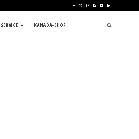
F
X
I
R
Y
L
a
(
n
S
o
i
SERVICE
KANADA-SHOP
c
T
s
S
u
n
e
w
t
T
k
b
i
a
u
e
o
t
g
b
d
o
t
r
e
I
k
e
a
n
r
m
)