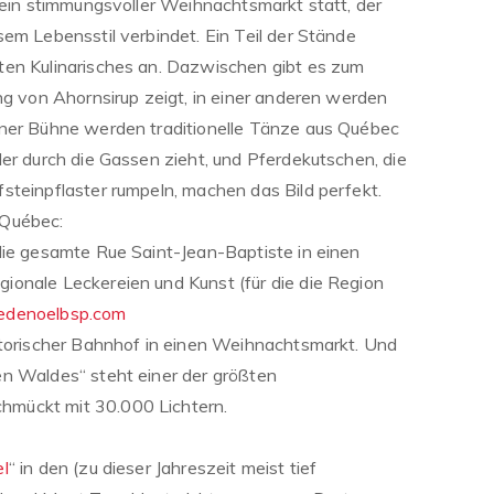
 ein stimmungsvoller Weihnachtsmarkt statt, der
em Lebensstil verbindet. Ein Teil der Stände
ten Kulinarisches an. Dazwischen gibt es zum
ng von Ahornsirup zeigt, in einer anderen werden
iner Bühne werden traditionelle Tänze aus Québec
er durch die Gassen zieht, und Pferdekutschen, die
steinpflaster rumpeln, machen das Bild perfekt.
 Québec:
die gesamte Rue Saint-Jean-Baptiste in einen
onale Leckereien und Kunst (für die die Region
denoelbsp.com
storischer Bahnhof in einen Weihnachtsmarkt. Und
en Waldes“ steht einer der größten
mückt mit 30.000 Lichtern.
l
“ in den (zu dieser Jahreszeit meist tief