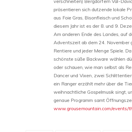
verschneiten) Bergdörfern Val-Davi
präsentieren sich dutzende lokale P
aus Foie Gras, Bisonfleisch und Sch
diesem Jahr ist es der 8. und 9. De
Am anderen Ende des Landes, auf de
Adventszeit ab dem 24. November ga
Rentiere und jeder Menge Spiele. Da
schönste süße Backware wählen dü
oder schauen, wie man selbst als R
Dancer und Vixen, zwei Schlittentie
ein Ranger erzählt mehr über die Tier
weihnachtliche Gospelmusik singt, un
genaue Programm samt Öffnungszeiten
www.grousemountain.com/events/t