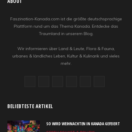
ABOUT
Faszination-Kanada.com ist die größte deutschsprachige
Plattform rund um das Thema Kanada. Entdecke das
Traumland in unserem Blog.
Wir informieren über Land & Leute, Flora & Fauna,
urbanes & ländliches Leben, Kultur & Kulinarik und vieles
mehr.
F
X
I
R
Y
L
a
(
n
S
o
i
c
T
s
S
u
n
BELIEBTESTE ARTIKEL
e
w
t
T
k
SO WIRD WEIHNACHTEN IN KANADA GEFEIERT
b
i
a
u
e