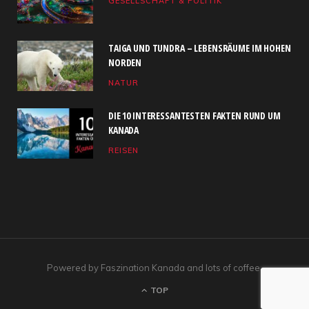
GESELLSCHAFT & POLITIK
o
t
g
b
d
o
t
r
e
I
TAIGA UND TUNDRA – LEBENSRÄUME IM HOHEN
k
e
a
n
NORDEN
NATUR
r
m
)
DIE 10 INTERESSANTESTEN FAKTEN RUND UM
KANADA
REISEN
Powered by Faszination Kanada and lots of coffee.
TOP