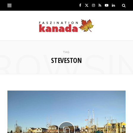
F
X
I
R
Y
L
a
(
n
S
o
i
c
T
s
S
u
n
e
w
t
T
k
ROWSI
b
i
a
u
e
TAG
STEVESTON
o
t
g
b
d
o
t
r
e
I
k
e
a
n
r
m
)