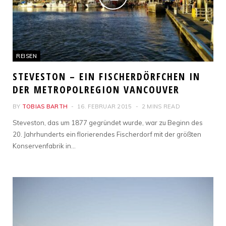
REISEN
STEVESTON – EIN FISCHERDÖRFCHEN IN
DER METROPOLREGION VANCOUVER
BY
TOBIAS BARTH
16. FEBRUAR 2015
2 MINS READ
Steveston, das um 1877 gegründet wurde, war zu Beginn des
20. Jahrhunderts ein florierendes Fischerdorf mit der größten
Konservenfabrik in…