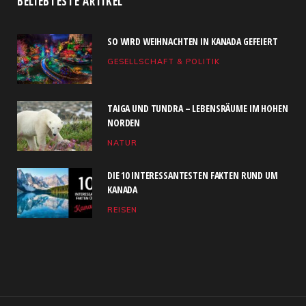
BELIEBTESTE ARTIKEL
e
w
t
T
k
SO WIRD WEIHNACHTEN IN KANADA GEFEIERT
b
i
a
u
e
GESELLSCHAFT & POLITIK
o
t
g
b
d
o
t
r
e
I
TAIGA UND TUNDRA – LEBENSRÄUME IM HOHEN
k
e
a
n
NORDEN
NATUR
r
m
)
DIE 10 INTERESSANTESTEN FAKTEN RUND UM
KANADA
REISEN