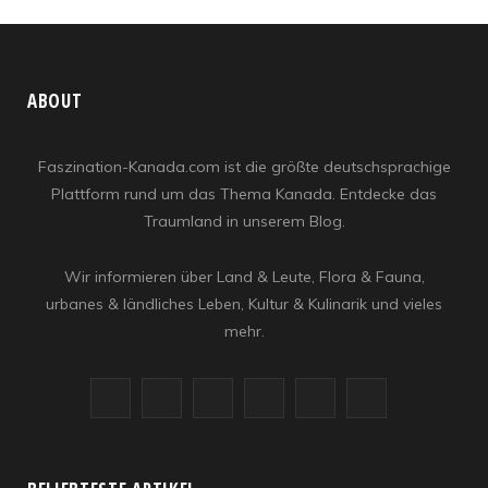
ABOUT
Faszination-Kanada.com ist die größte deutschsprachige
Plattform rund um das Thema Kanada. Entdecke das
Traumland in unserem Blog.
Wir informieren über Land & Leute, Flora & Fauna,
urbanes & ländliches Leben, Kultur & Kulinarik und vieles
mehr.
F
X
I
R
Y
L
a
(
n
S
o
i
c
T
s
S
u
n