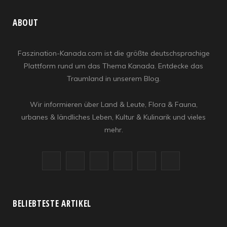
ABOUT
Faszination-Kanada.com ist die größte deutschsprachige
Plattform rund um das Thema Kanada. Entdecke das
Traumland in unserem Blog.
Wir informieren über Land & Leute, Flora & Fauna,
urbanes & ländliches Leben, Kultur & Kulinarik und vieles
mehr.
F
X
I
R
Y
L
a
(
n
S
o
i
c
T
s
S
u
n
BELIEBTESTE ARTIKEL
e
w
t
T
k