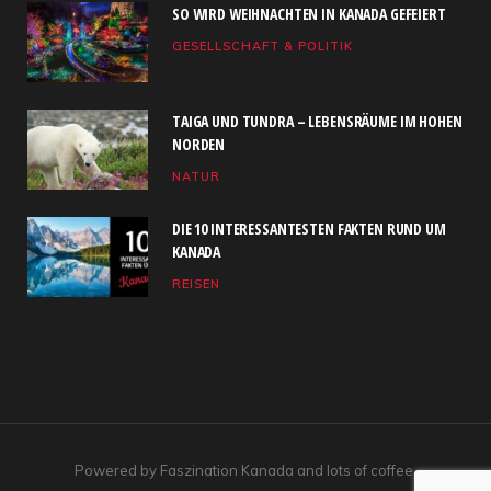
SO WIRD WEIHNACHTEN IN KANADA GEFEIERT
b
i
a
u
e
GESELLSCHAFT & POLITIK
o
t
g
b
d
o
t
r
e
I
TAIGA UND TUNDRA – LEBENSRÄUME IM HOHEN
k
e
a
n
NORDEN
NATUR
r
m
)
DIE 10 INTERESSANTESTEN FAKTEN RUND UM
KANADA
REISEN
Powered by Faszination Kanada and lots of coffee.