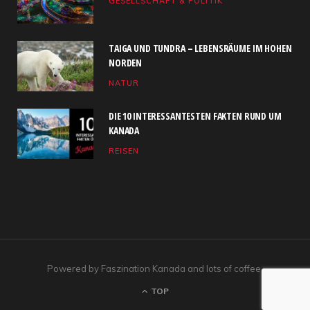
GESELLSCHAFT & POLITIK
o
t
g
b
d
o
t
r
e
I
TAIGA UND TUNDRA – LEBENSRÄUME IM HOHEN
k
e
a
n
NORDEN
NATUR
r
m
)
DIE 10 INTERESSANTESTEN FAKTEN RUND UM
KANADA
REISEN
Powered by Faszination Kanada and lots of coffee.
TOP