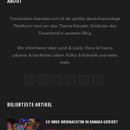
ABOUT
Faszination-Kanada.com ist die größte deutschsprachige
Plattform rund um das Thema Kanada. Entdecke das
Traumland in unserem Blog.
Wir informieren über Land & Leute, Flora & Fauna,
urbanes & ländliches Leben, Kultur & Kulinarik und vieles
mehr.
F
X
I
R
Y
L
a
(
n
S
o
i
c
T
s
S
u
n
BELIEBTESTE ARTIKEL
e
w
t
T
k
SO WIRD WEIHNACHTEN IN KANADA GEFEIERT
b
i
a
u
e