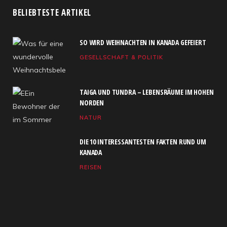
c
T
s
S
u
n
BELIEBTESTE ARTIKEL
e
w
t
T
k
SO WIRD WEIHNACHTEN IN KANADA GEFEIERT
b
i
a
u
e
GESELLSCHAFT & POLITIK
o
t
g
b
d
o
t
r
e
I
TAIGA UND TUNDRA – LEBENSRÄUME IM HOHEN
k
e
a
n
NORDEN
NATUR
r
m
)
DIE 10 INTERESSANTESTEN FAKTEN RUND UM
KANADA
REISEN