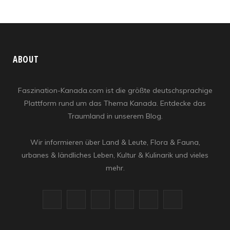
ABOUT
Faszination-Kanada.com ist die größte deutschsprachige
Plattform rund um das Thema Kanada. Entdecke das
Traumland in unserem Blog.
Wir informieren über Land & Leute, Flora & Fauna,
urbanes & ländliches Leben, Kultur & Kulinarik und vieles
mehr.
F
X
I
R
Y
L
a
(
n
S
o
i