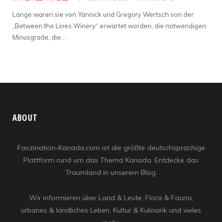
Lange waren sie von Yannick und Gregory Wertsch von der
„Between the Lines Winery“ erwartet worden, die notwendigen
Minusgrade, die…
ABOUT
Faszination-Kanada.com ist die größte deutschsprachige
Plattform rund um das Thema Kanada. Entdecke das
Traumland in unserem Blog.
Wir informieren über Land & Leute, Flora & Fauna,
urbanes & ländliches Leben, Kultur & Kulinarik und vieles