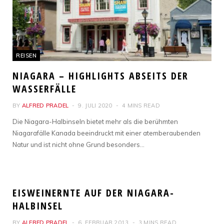
REISEN
NIAGARA – HIGHLIGHTS ABSEITS DER
WASSERFÄLLE
BY
ALFRED PRADEL
9. JULI 2020
4 MINS READ
Die Niagara-Halbinseln bietet mehr als die berühmten
Niagarafälle Kanada beeindruckt mit einer atemberaubenden
Natur und ist nicht ohne Grund besonders…
REISEN
EISWEINERNTE AUF DER NIAGARA-
HALBINSEL
BY
ALFRED PRADEL
6. FEBRUAR 2013
3 MINS READ