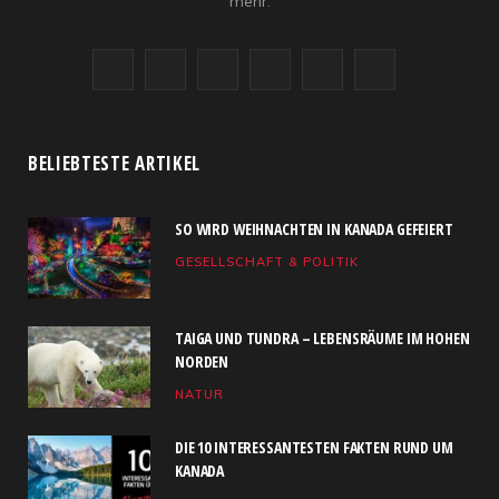
mehr.
F
X
I
R
Y
L
a
(
n
S
o
i
c
T
s
S
u
n
BELIEBTESTE ARTIKEL
e
w
t
T
k
SO WIRD WEIHNACHTEN IN KANADA GEFEIERT
b
i
a
u
e
GESELLSCHAFT & POLITIK
o
t
g
b
d
o
t
r
e
I
TAIGA UND TUNDRA – LEBENSRÄUME IM HOHEN
k
e
a
n
NORDEN
NATUR
r
m
)
DIE 10 INTERESSANTESTEN FAKTEN RUND UM
KANADA