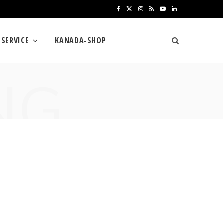
F
X
I
R
Y
L
a
(
n
S
o
i
SERVICE
KANADA-SHOP
c
T
s
S
u
n
e
w
t
T
k
NG
b
i
a
u
e
o
t
g
b
d
o
t
r
e
I
k
e
a
n
r
m
)