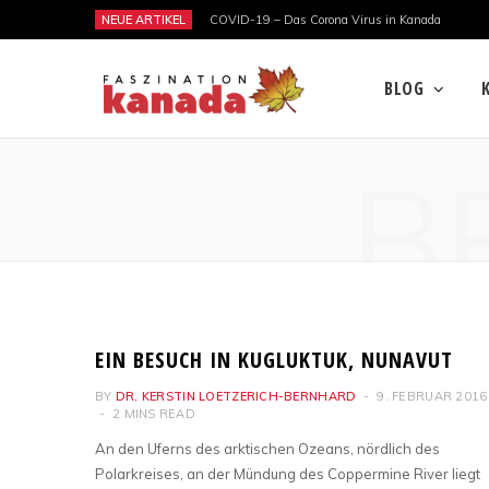
NEUE ARTIKEL
COVID-19 – Das Corona Virus in Kanada
BLOG
B
NATUR
EIN BESUCH IN KUGLUKTUK, NUNAVUT
BY
DR. KERSTIN LOETZERICH-BERNHARD
9. FEBRUAR 2016
2 MINS READ
An den Uferns des arktischen Ozeans, nördlich des
Polarkreises, an der Mündung des Coppermine River liegt