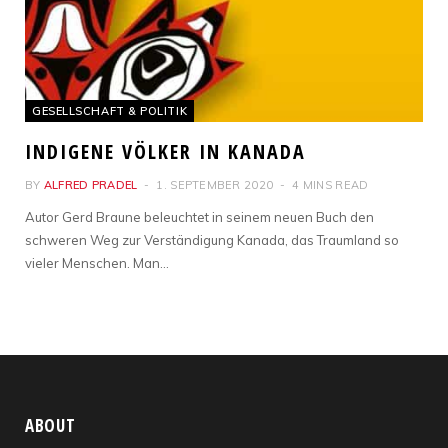
GESELLSCHAFT & POLITIK
INDIGENE VÖLKER IN KANADA
BY
ALFRED PRADEL
1. SEPTEMBER 2020
4 MINS READ
Autor Gerd Braune beleuchtet in seinem neuen Buch den
schweren Weg zur Verständigung Kanada, das Traumland so
vieler Menschen. Man…
ABOUT