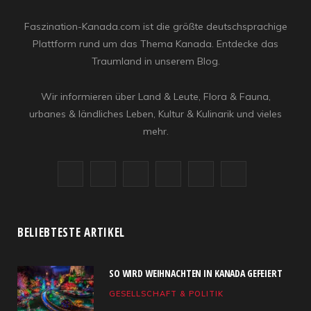
Faszination-Kanada.com ist die größte deutschsprachige
Plattform rund um das Thema Kanada. Entdecke das
Traumland in unserem Blog.
Wir informieren über Land & Leute, Flora & Fauna,
urbanes & ländliches Leben, Kultur & Kulinarik und vieles
mehr.
F
X
I
R
Y
L
a
(
n
S
o
i
c
T
s
S
u
n
BELIEBTESTE ARTIKEL
e
w
t
T
k
SO WIRD WEIHNACHTEN IN KANADA GEFEIERT
b
i
a
u
e
GESELLSCHAFT & POLITIK
o
t
g
b
d