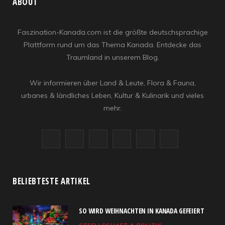
ABOUT
Faszination-Kanada.com ist die größte deutschsprachige
Plattform rund um das Thema Kanada. Entdecke das
Traumland in unserem Blog.
Wir informieren über Land & Leute, Flora & Fauna,
urbanes & ländliches Leben, Kultur & Kulinarik und vieles
mehr.
F
X
I
R
Y
L
a
(
n
S
o
i
c
T
s
S
u
n
BELIEBTESTE ARTIKEL
e
w
t
T
k
SO WIRD WEIHNACHTEN IN KANADA GEFEIERT
b
i
a
u
e