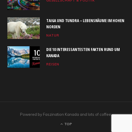
GESELLSCHAFT & POLITIK
o
t
g
b
d
o
t
r
e
I
TAIGA UND TUNDRA – LEBENSRÄUME IM HOHEN
k
e
a
n
NORDEN
NATUR
r
m
)
DIE 10 INTERESSANTESTEN FAKTEN RUND UM
KANADA
REISEN
Powered by Faszination Kanada and lots of coffee.
TOP