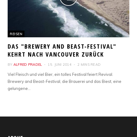
REISEN
DAS "BREWERY AND BEAST-FESTIVAL"
KEHRT NACH VANCOUVER ZURÜCK
BY
ALFRED PRADEL
15. JUNI 2014
2 MINS READ
Viel Fleisch und viel Bier, ein tolles Festival feiert Revival.
Brewery and Beast-Festival, die Brauerei und das Biest, eine
gelungene…