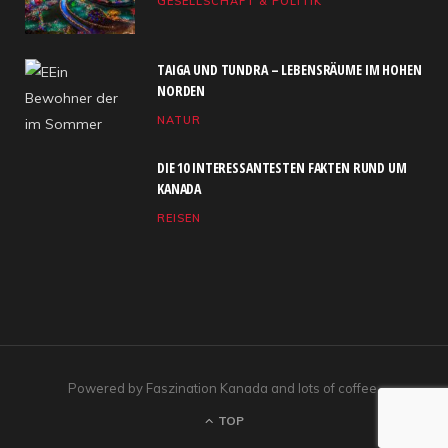
GESELLSCHAFT & POLITIK
o
t
g
b
d
o
t
r
e
I
TAIGA UND TUNDRA – LEBENSRÄUME IM HOHEN
k
e
a
n
NORDEN
NATUR
r
m
)
DIE 10 INTERESSANTESTEN FAKTEN RUND UM
KANADA
REISEN
Powered by Faszination Kanada and lots of coffee.
TOP