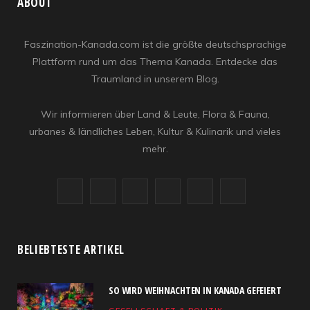
ABOUT
Faszination-Kanada.com ist die größte deutschsprachige
Plattform rund um das Thema Kanada. Entdecke das
Traumland in unserem Blog.
Wir informieren über Land & Leute, Flora & Fauna,
urbanes & ländliches Leben, Kultur & Kulinarik und vieles
mehr.
F
X
I
R
Y
L
a
(
n
S
o
i
c
T
s
S
u
n
BELIEBTESTE ARTIKEL
e
w
t
T
k
SO WIRD WEIHNACHTEN IN KANADA GEFEIERT
b
i
a
u
e