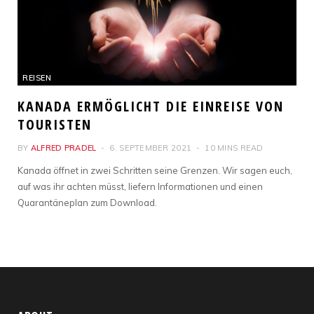
REISEN
KANADA ERMÖGLICHT DIE EINREISE VON
TOURISTEN
BY
ALFRED PRADEL
6. SEPTEMBER 2021
10 MINS READ
Kanada öffnet in zwei Schritten seine Grenzen. Wir sagen euch,
auf was ihr achten müsst, liefern Informationen und einen
Quarantäneplan zum Download.