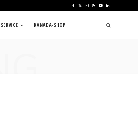
F
X
I
R
Y
L
a
(
n
S
o
i
SERVICE
KANADA-SHOP
c
T
s
S
u
n
e
w
t
T
k
NG
b
i
a
u
e
o
t
g
b
d
o
t
r
e
I
k
e
a
n
r
m
)