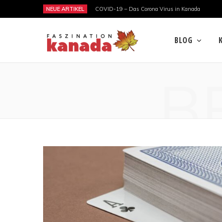
NEUE ARTIKEL
COVID-19 – Das Corona Virus in Kanada
BLOG
B