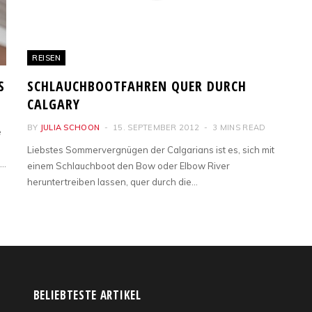
REISEN
S
SCHLAUCHBOOTFAHREN QUER DURCH
CALGARY
BY
JULIA SCHOON
15. SEPTEMBER 2012
3 MINS READ
e
Liebstes Sommervergnügen der Calgarians ist es, sich mit
t…
einem Schlauchboot den Bow oder Elbow River
heruntertreiben lassen, quer durch die…
BELIEBTESTE ARTIKEL