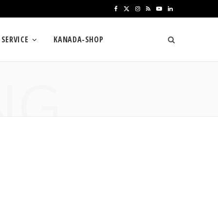
F
X
I
R
Y
L
a
(
n
S
o
i
SERVICE
KANADA-SHOP
c
T
s
S
u
n
e
w
t
T
k
NG
b
i
a
u
e
o
t
g
b
d
o
t
r
e
I
k
e
a
n
r
m
)